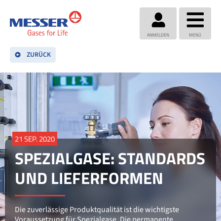
ANMELDEN
MENÜ
ZURÜCK
21 SEP. 2020
SPEZIALGASE: STANDARDS
UND LIEFERFORMEN
Die zuverlässige Produktqualität ist die wichtigste
Voraussetzung für Spezialgase. Die permanente