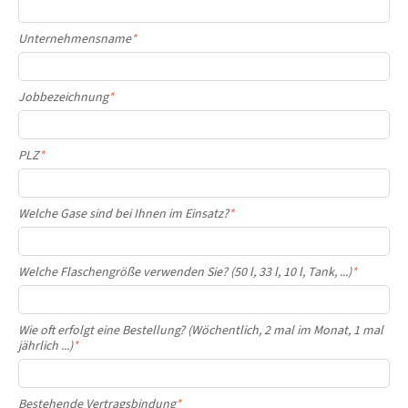
Unternehmensname
*
Jobbezeichnung
*
PLZ
*
Welche Gase sind bei Ihnen im Einsatz?
*
Welche Flaschengröße verwenden Sie? (50 l, 33 l, 10 l, Tank, ...)
*
Wie oft erfolgt eine Bestellung? (Wöchentlich, 2 mal im Monat, 1 mal
jährlich ...)
*
Bestehende Vertragsbindung
*