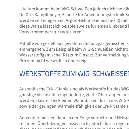
„Helium kommt beim WIG-Schweißen jedoch nicht so häufi
Dr. Dirk Kampffmeyer, Experte für Anwendungstechnik S
werden seit einiger Zeit Argon-Helium-Gemische (l3) mit
diese Weise lässt sich beispielsweise für einen Einbrand
Vorwärmtemperatur reduzieren.“
Mithilfe von gezielt ausgewählten Schutzgasgemischen 
einhergehen. Zum Beispiel beim WIG-Schweißen nichtr
Wasserstoffgemische (R1) zum Einsatz. Zur Vermeidung v
Prozent nicht wesentlich übersteigt.
WERKSTOFFE ZUM WIG-SCHWEISSEN 
Austenitische CrNi-Stähle sind als Werkstoffe für das W
günstige Viskosität feingefiederte, glatte Oberraupen u
werden, dass es bei kleinen Wanddicken durch das WIG
sowie der geringen Wärmeleitfähigkeit der CrNi- Stähle
Anwender müssen dann in der Folge vermehrt mit Heißris
rechnen. Überhitzungen lassen sich jedoch durch rege