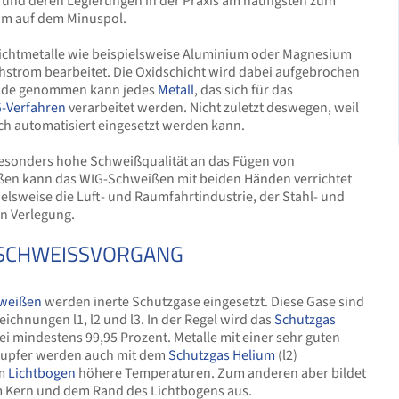
 und deren Legierungen in der Praxis am häufigsten zum
rom auf dem Minuspol.
eichtmetalle wie beispielsweise Aluminium oder Magnesium
ichstrom bearbeitet. Die Oxidschicht wird dabei aufgebrochen
runde genommen kann jedes
Metall
, das sich für das
-Verfahren
verarbeitet werden. Nicht zuletzt deswegen, weil
h automatisiert eingesetzt werden kann.
esonders hohe Schweißqualität an das Fügen von
ßen kann das WIG-Schweißen mit beiden Händen verrichtet
elsweise die Luft- und Raumfahrtindustrie, der Stahl- und
n Verlegung.
SCHWEISSVORGANG
hweißen
werden inerte Schutzgase eingesetzt. Diese Gase sind
ichnungen l1, l2 und l3. In der Regel wird das
Schutzgas
ei mindestens 99,95 Prozent. Metalle mit einer sehr guten
 Kupfer werden auch mit dem
Schutzgas Helium
(l2)
im
Lichtbogen
höhere Temperaturen. Zum anderen aber bildet
m Kern und dem Rand des Lichtbogens aus.