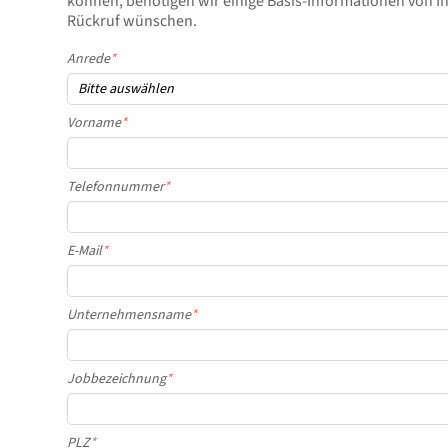
können, benötigen wir einige Basis-Informationen von I
Rückruf wünschen.
Anrede
*
Vorname
*
Telefonnummer
*
E-Mail
*
Unternehmensname
*
Jobbezeichnung
*
PLZ
*