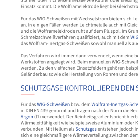
Stählen oder Nichteisenmetalle wie Kupfer oder Messing
Einsatz kommt. Die Wolframelektrode liegt bei Gleichst
Für das WIG-Schweißen mit Wechselstrom bieten sich L
an. In einigen Fällen werden Leichtmetalle auch mit Gle
und die Wolframelektrode ruht auf dem Pluspol. Im G
Schmelzschweißverfahren qualifiziert, auch mit dem
WIG
das Wolfram-Inertgas-Schweißen sowohl manuell als auc
Das Verfahren wird immer dann verwendet, wenn eine b
Werkstoffen angelegt wird. Beim manuellen WIG-Schwei
werden. Zu den vielfachen Einsatzfeldern gehören beispi
Geländerbau sowie die Herstellung von Rohren und dere
SCHUTZGASE KONTROLLIEREN DEN 
Für das
WIG-Schweißen
bzw. dem
Wolfram-Inertgas-Sc
in DIN EN 439 genormt und tragen nach der Norm die Beze
Argon
(l1) verwendet. Der Reinheitsgrad entspricht hierb
Wärmeleitfähigkeit wie beispielsweise Aluminium oder
verbunden. Mit Helium als
Schutzgas
entstehen jedoch 
sich eine gleichmäßigere Wärmeverteilung zwischen de