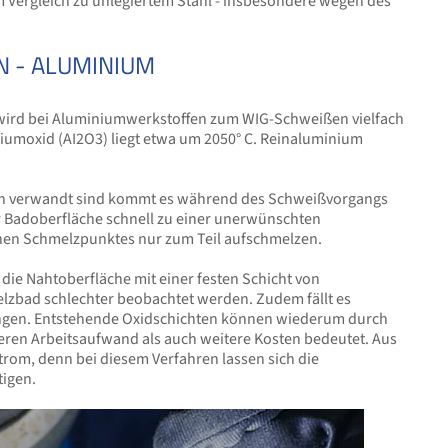
 im Vergleich zu unlegiertem Stahl - insbesondere wegen des
- ALUMINIUM
 wird bei Aluminiumwerkstoffen zum WIG-Schweißen vielfach
umoxid (AI2O3) liegt etwa um 2050° C. Reinaluminium
ch verwandt sind kommt es während des Schweißvorgangs
er Badoberfläche schnell zu einer unerwünschten
hen Schmelzpunktes nur zum Teil aufschmelzen.
die Nahtoberfläche mit einer festen Schicht von
lzbad schlechter beobachtet werden. Zudem fällt es
ingen. Entstehende Oxidschichten können wiederum durch
teren Arbeitsaufwand als auch weitere Kosten bedeutet. Aus
rom, denn bei diesem Verfahren lassen sich die
tigen.