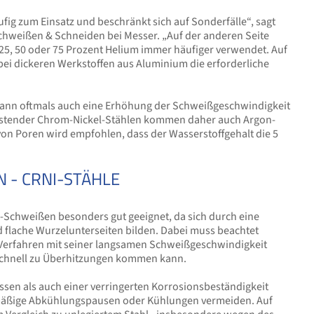
g zum Einsatz und beschränkt sich auf Sonderfälle“, sagt
chweißen & Schneiden bei Messer. „Auf der anderen Seite
 25, 50 oder 75 Prozent Helium immer häufiger verwendet. Auf
 bei dickeren Werkstoffen aus Aluminium die erforderliche
kann oftmals auch eine Erhöhung der Schweißgeschwindigkeit
ostender Chrom-Nickel-Stählen kommen daher auch Argon-
on Poren wird empfohlen, dass der Wasserstoffgehalt die 5
- CRNI-STÄHLE
IG-Schweißen besonders gut geeignet, da sich durch eine
nd flache Wurzelunterseiten bilden. Dabei muss beachtet
-Verfahren mit seiner langsamen Schweißgeschwindigkeit
 schnell zu Überhitzungen kommen kann.
sen als auch einer verringerten Korrosionsbeständigkeit
lmäßige Abkühlungspausen oder Kühlungen vermeiden. Auf