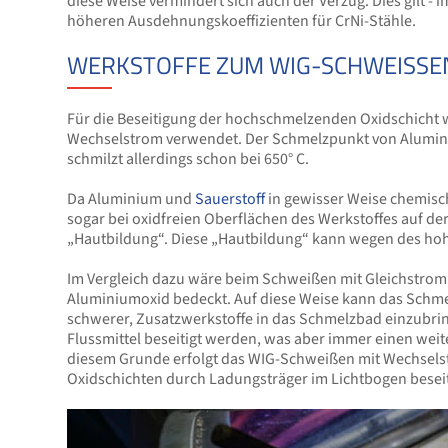
diese Weise vermindert sich auch der Verzug. Dies gilt -
höheren Ausdehnungskoeffizienten für CrNi-Stähle.
WERKSTOFFE ZUM WIG-SCHWEISSEN 
Für die Beseitigung der hochschmelzenden Oxidschicht
Wechselstrom verwendet. Der Schmelzpunkt von Alumini
schmilzt allerdings schon bei 650° C.
Da Aluminium und
Sauerstoff
in gewisser Weise chemis
sogar bei oxidfreien Oberflächen des Werkstoffes auf d
„Hautbildung“. Diese „Hautbildung“ kann wegen des ho
Im Vergleich dazu wäre beim Schweißen mit Gleichstrom 
Aluminiumoxid bedeckt. Auf diese Weise kann das Schme
schwerer, Zusatzwerkstoffe in das Schmelzbad einzubr
Flussmittel beseitigt werden, was aber immer einen wei
diesem Grunde erfolgt das WIG-Schweißen mit Wechselst
Oxidschichten durch Ladungsträger im Lichtbogen besei