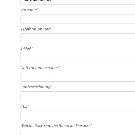
Vorname
*
Telefonnummer
*
E-Mail
*
Unternehmensname
*
Jobbezeichnung
*
PLZ
*
Welche Gase sind bei Ihnen im Einsatz?
*