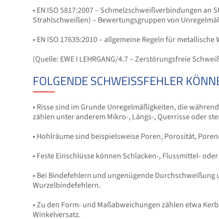
• EN ISO 5817:2007 – Schmelzschweißverbindungen an Sta
Strahlschweißen) – Bewertungsgruppen von Unregelmäß
• EN ISO 17635:2010 – allgemeine Regeln für metallische 
(Quelle: EWE I LEHRGANG/4.7 – Zerstörungsfreie Schwe
FOLGENDE SCHWEISSFEHLER KÖNNE
• Risse sind im Grunde Unregelmäßigkeiten, die währe
zählen unter anderem Mikro-, Längs-, Querrisse oder st
• Hohlräume sind beispielsweise Poren, Porosität, Pore
• Feste Einschlüsse können Schlacken-, Flussmittel- oder
• Bei Bindefehlern und ungenügende Durchschweißung u
Wurzelbindefehlern.
• Zu den Form- und Maßabweichungen zählen etwa Kerben
Winkelversatz.