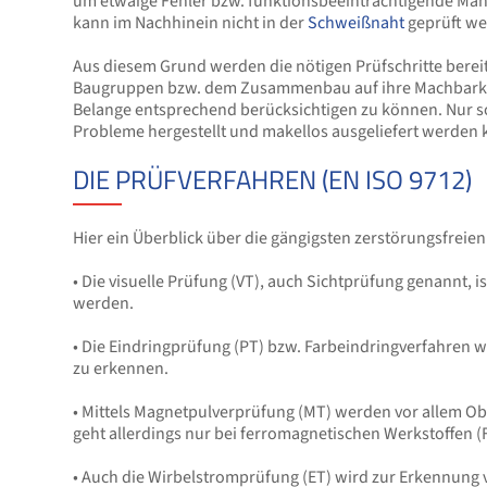
um etwaige Fehler bzw. funktionsbeeinträchtigende Mänge
kann im Nachhinein nicht in der
Schweißnaht
geprüft we
Aus diesem Grund werden die nötigen Prüfschritte bereit
Baugruppen bzw. dem Zusammenbau auf ihre Machbarkeit
Belange entsprechend berücksichtigen zu können. Nur so
Probleme hergestellt und makellos ausgeliefert werden
DIE PRÜFVERFAHREN (EN ISO 9712)
Hier ein Überblick über die gängigsten zerstörungsfrei
• Die visuelle Prüfung (VT), auch Sichtprüfung genannt, 
werden.
• Die Eindringprüfung (PT) bzw. Farbeindringverfahren wi
zu erkennen.
• Mittels Magnetpulverprüfung (MT) werden vor allem Obe
geht allerdings nur bei ferromagnetischen Werkstoffen (
• Auch die Wirbelstromprüfung (ET) wird zur Erkennung 