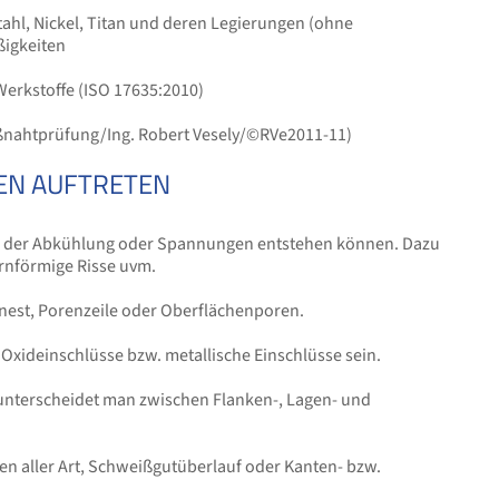
hl, Nickel, Titan und deren Legierungen (ohne
igkeiten
Werkstoffe (ISO 17635:2010)
ißnahtprüfung/Ing. Robert Vesely/©RVe2011-11)
N AUFTRETEN
nd der Abkühlung oder Spannungen entstehen können. Dazu
ernförmige Risse uvm.
nnest, Porenzeile oder Oberflächenporen.
 Oxideinschlüsse bzw. metallische Einschlüsse sein.
nterscheidet man zwischen Flanken-, Lagen- und
 aller Art, Schweißgutüberlauf oder Kanten- bzw.