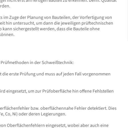
l nicht erst am fertigen Bauteil zu erkennen. Denn: Qualität
rden.
s im Zuge der Planung von Bauteilen, der Vorfertigung von
 hin untersucht, um dann die jeweiligen prüftechnischen
 kann sichergestellt werden, dass die Bauteile ohne
 können.
en Prüfmethoden in der Schweißtechnik:
ist die erste Prüfung und muss auf jeden Fall vorgenommen
rd eingesetzt, um zur Prüfoberfläche hin offene Fehlstellen
rflächenfehler bzw. oberflächennahe Fehler detektiert. Dies
Fe, Co, Ni) oder deren Legierungen.
von Oberflächenfehlern eingesetzt, wobei aber auch eine